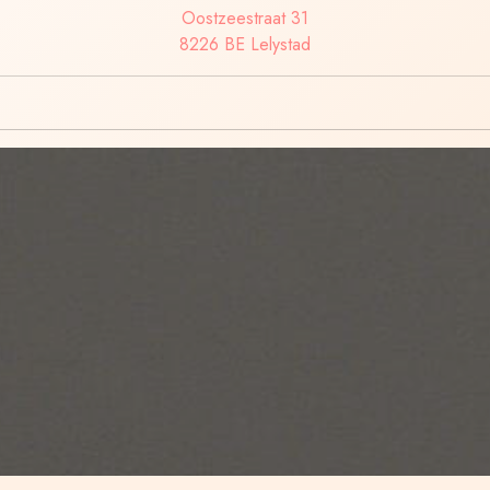
Oostzeestraat 31
8226 BE Lelystad