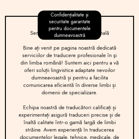
Confidențialitate și
securitate garantate
pentru documentele
Servicii de Traducere Profesională
dumneavoastră
Bine ați venit pe pagina noastră dedicată
serviciilor de traducere profesionale în şi
din limba romȃnă! Suntem aici pentru a vă
oferi soluții lingvistice adaptate nevoilor
dumneavoastră și pentru a facilita
comunicarea eficientă în diverse limbi și
domenii de specializare.
Echipa noastră de traducători calificați și
experimentați asigură traduceri precise și de
înaltă calitate într-o gamă largă de limbi
străine. Avem experiență în traducerea
documentelor legale, tehnice, medicale, de