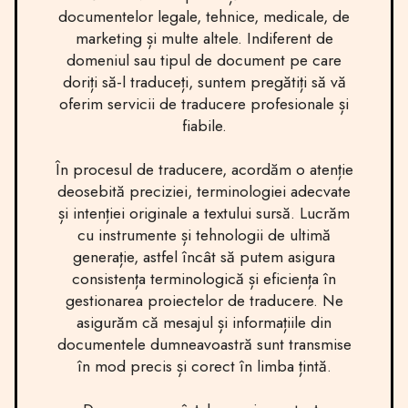
documentelor legale, tehnice, medicale, de
marketing și multe altele. Indiferent de
domeniul sau tipul de document pe care
doriți să-l traduceți, suntem pregătiți să vă
oferim servicii de traducere profesionale și
fiabile.
În procesul de traducere, acordăm o atenție
deosebită preciziei, terminologiei adecvate
și intenției originale a textului sursă. Lucrăm
cu instrumente și tehnologii de ultimă
generație, astfel încât să putem asigura
consistența terminologică și eficiența în
gestionarea proiectelor de traducere. Ne
asigurăm că mesajul și informațiile din
documentele dumneavoastră sunt transmise
în mod precis și corect în limba țintă.