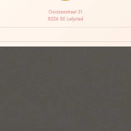
Oostzeestraat 31
8226 BE Lelystad