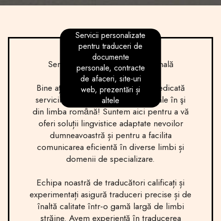
Servicii personalizate
pentru traduceri de
documente
Servicii de Traducere Profesională
personale, contracte
de afaceri, site-uri
Bine ați venit pe pagina noastră dedicată
web, prezentări și
serviciilor de traducere profesionale în şi
altele
din limba romȃnă! Suntem aici pentru a vă
oferi soluții lingvistice adaptate nevoilor
dumneavoastră și pentru a facilita
comunicarea eficientă în diverse limbi și
domenii de specializare.
Echipa noastră de traducători calificați și
experimentați asigură traduceri precise și de
înaltă calitate într-o gamă largă de limbi
străine. Avem experiență în traducerea